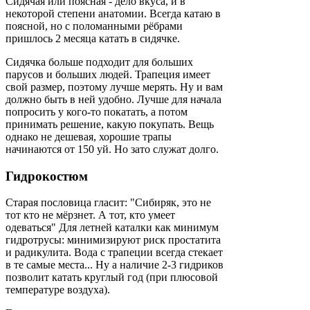
Сидячая или поясная - дело вкуса, и в
некоторой степени анатомии. Всегда катаю в
поясной, но с поломанными рёбрами
пришлось 2 месяца катать в сидячке.
Сидячка больше подходит для больших
парусов и больших людей. Трапеция имеет
свой размер, поэтому лучше мерять. Ну и вам
должно быть в ней удобно. Лучше для начала
попросить у кого-то покатать, а потом
принимать решение, какую покупать. Вещь
однако не дешевая, хорошие трапы
начинаются от 150 уй. Но зато служат долго.
Гидрокостюм
Старая пословица гласит: "Сибиряк, это не
тот кто не мёрзнет. А тот, кто умеет
одеваться" Для летней каталки как минимум
гидротрусы: минимизируют риск простатита
и радикулита. Вода с трапеции всегда стекает
в те самые места... Ну а наличие 2-3 гидриков
позволит катать круглый год (при плюсовой
температуре воздуха).