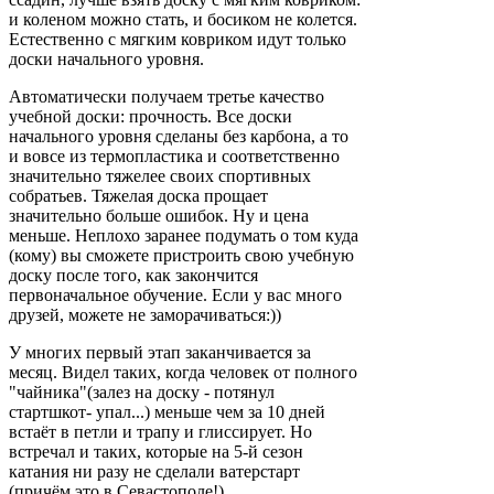
и коленом можно стать, и босиком не колется.
Естественно с мягким ковриком идут только
доски начального уровня.
Автоматически получаем третье качество
учебной доски: прочность. Все доски
начального уровня сделаны без карбона, а то
и вовсе из термопластика и соответственно
значительно тяжелее своих спортивных
собратьев. Тяжелая доска прощает
значительно больше ошибок. Ну и цена
меньше. Неплохо заранее подумать о том куда
(кому) вы сможете пристроить свою учебную
доску после того, как закончится
первоначальное обучение. Если у вас много
друзей, можете не заморачиваться:))
У многих первый этап заканчивается за
месяц. Видел таких, когда человек от полного
"чайника"(залез на доску - потянул
стартшкот- упал...) меньше чем за 10 дней
встаёт в петли и трапу и глиссирует. Но
встречал и таких, которые на 5-й сезон
катания ни разу не сделали ватерстарт
(причём это в Севастополе!).