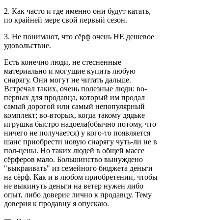
2. Как часто и где именно они будут катать,
по крайней мере свой первый сезон.
3. Не понимают, что сёрф очень НЕ дешевое
удовольствие.
Есть конечно люди, не стесненные
материально и могущие купить любую
снарягу. Они могут не читать дальше.
Встречал таких, очень полезные люди: во-
первых для продавца, который им продал
самый дорогой или самый непопулярный
комплект; во-вторых, когда такому дядьке
игрушка быстро надоела(обычно потому, что
ничего не получается) у кого-то появляется
шанс приобрести новую снарягу чуть-ли не в
пол-цены. Но таких людей в общей массе
сёрферов мало. Большинство вынуждено
"выкраивать" из семейного бюджета деньги
на сёрф. Как и в любом приобретении, чтобы
не выкинуть деньги на ветер нужен либо
опыт, либо доверие лично к продавцу. Тему
доверия к продавцу я опускаю.