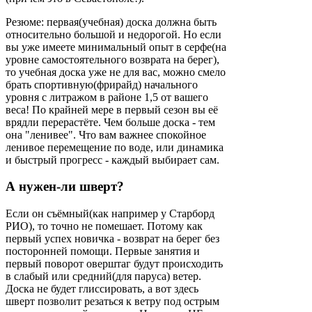
Резюме: первая(учебная) доска должна быть
относительно большой и недорогой. Но если
вы уже имеете минимальный опыт в серфе(на
уровне самостоятельного возврата на берег),
то учебная доска уже не для вас, можно смело
брать спортивную(фрирайд) начального
уровня с литражом в районе 1,5 от вашего
веса! По крайней мере в первый сезон вы её
врядли перерастёте. Чем больше доска - тем
она "ленивее". Что вам важнее спокойное
ленивое перемещение по воде, или динамика
и быстрый прогресс - каждый выбирает сам.
А нужен-ли шверт?
Если он съёмный(как например у Старборд
РИО), то точно не помешает. Потому как
первый успех новичка - возврат на берег без
посторонней помощи. Первые занятия и
первый поворот оверштаг будут происходить
в слабый или средний(для паруса) ветер.
Доска не будет глиссировать, а вот здесь
шверт позволит резаться к ветру под острым