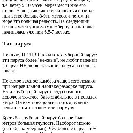
т.е. ветер 5-10 м/сек. Через месяц мне его
стало "мало", так как глиссировать я начинал
при ветре больше 8-9ти метров, а летом на
море это большая редкость. На следующий
сезон я уже купил 8-ку камберную и каталка
начиналась уже при 6,5-7 метрах.
Тип паруса
Новичку НЕЛЬЗЯ покупать камберный парус:
эти паруса более "нежные", не любят падений
в парус, НЕ любят таскание паруса из воды за
шкерт.
Но самое важное: камбера чаще всего ломают
при неправильной набивке/разборке паруса.
Ну и камберный парус всегда намного
дороже и тяжелее. Зато стабильнее в провалах
ветра. Он вам понадобится потом, если вы
решите катать слалом или формулу.
Брать бескамберный парус больше 7-ми
метров большая глупость. Наоборот можно
(напр 6,5 камберный). Чем больше парус - тем