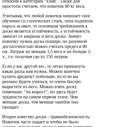
относим к категории "хлам". Также для
простоты считаем, что новичок 80 кг веса.
Учитывая, что любой новичок начинает свое
обучение со статических стоек, типа поднятия
паруса за шкот, то основным требованием к
доске является устойчивость, а устойчивость
зависит от ширины и веса доски. Значит
новичку нужна доска пошире, но разумной
достаточностью можно считать предел в 80
см. Литраж не меньше 1,5 веса и не больше 2-
х., т.е. получим где-то 150 литров.
Если у вас другой вес, то легко прикинуть
какая доска вам нужна. Можно конечно
купить дредноут побольше, но если вы
реально будете учиться, то очень быстро
вырастете из него. Можно взять доску
поменьше, "на вырост", но здесь будут
трудности на самом первом этапе. Чем
меньше доска, тем меньше ошибок она
прощает.
Второе качество доски - травмобезопасность.
Новичок часто падает и чтобы не было
ссадин, лучше взять доску с мягким ковриком: