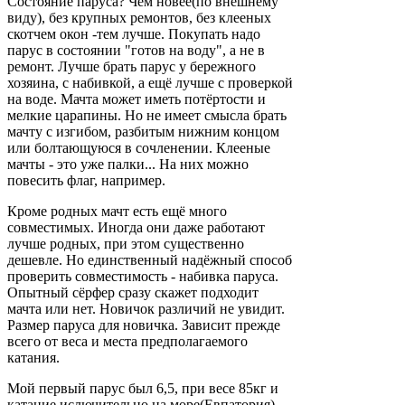
Состояние паруса? Чем новее(по внешнему
виду), без крупных ремонтов, без клееных
скотчем окон -тем лучше. Покупать надо
парус в состоянии "готов на воду", а не в
ремонт. Лучше брать парус у бережного
хозяина, с набивкой, а ещё лучше с проверкой
на воде. Мачта может иметь потёртости и
мелкие царапины. Но не имеет смысла брать
мачту с изгибом, разбитым нижним концом
или болтающуюся в сочленении. Клееные
мачты - это уже палки... На них можно
повесить флаг, например.
Кроме родных мачт есть ещё много
совместимых. Иногда они даже работают
лучше родных, при этом существенно
дешевле. Но единственный надёжный способ
проверить совместимость - набивка паруса.
Опытный сёрфер сразу скажет подходит
мачта или нет. Новичок различий не увидит.
Размер паруса для новичка. Зависит прежде
всего от веса и места предполагаемого
катания.
Мой первый парус был 6,5, при весе 85кг и
катание ислючительно на море(Евпатория),