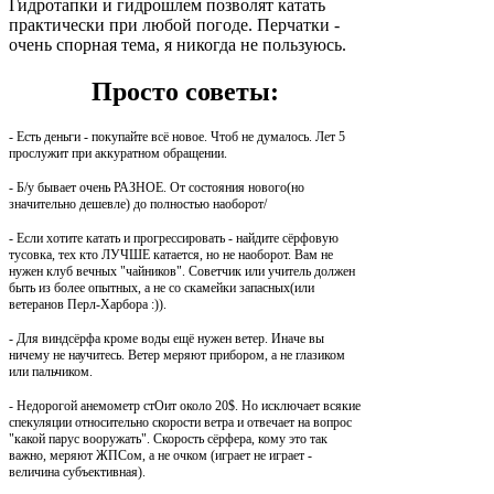
Гидротапки и гидрошлем позволят катать
практически при любой погоде. Перчатки -
очень спорная тема, я никогда не пользуюсь.
Просто советы:
- Есть деньги - покупайте всё новое. Чтоб не думалось. Лет 5
прослужит при аккуратном обращении.
- Б/у бывает очень РАЗНОЕ. От состояния нового(но
значительно дешевле) до полностью наоборот/
- Если хотите катать и прогрессировать - найдите сёрфовую
тусовка, тех кто ЛУЧШЕ катается, но не наоборот. Вам не
нужен клуб вечных "чайников". Советчик или учитель должен
быть из более опытных, а не со скамейки запасных(или
ветеранов Перл-Харбора :)).
- Для виндсёрфа кроме воды ещё нужен ветер. Иначе вы
ничему не научитесь. Ветер меряют прибором, а не глазиком
или пальчиком.
- Недорогой анемометр стОит около 20$. Но исключает всякие
спекуляции относительно скорости ветра и отвечает на вопрос
"какой парус вооружать". Скорость сёрфера, кому это так
важно, меряют ЖПСом, а не очком (играет не играет -
величина субъективная).