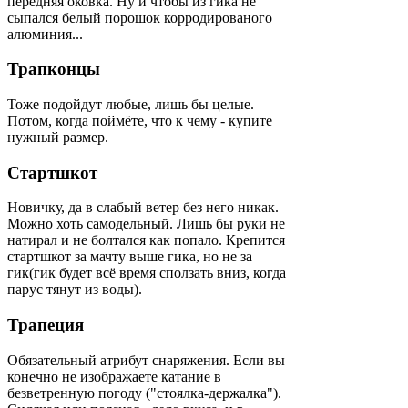
передняя оковка. Ну и чтобы из гика не
сыпался белый порошок корродированого
алюминия...
Трапконцы
Тоже подойдут любые, лишь бы целые.
Потом, когда поймёте, что к чему - купите
нужный размер.
Стартшкот
Новичку, да в слабый ветер без него никак.
Можно хоть самодельный. Лишь бы руки не
натирал и не болтался как попало. Крепится
стартшкот за мачту выше гика, но не за
гик(гик будет всё время сползать вниз, когда
парус тянут из воды).
Трапеция
Обязательный атрибут снаряжения. Если вы
конечно не изображаете катание в
безветренную погоду ("стоялка-держалка").