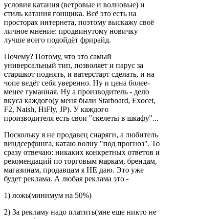
условия катания (ветровые и волновые) и
стиль катания гонщика. Всё это есть на
просторах интернета, поэтому выскажу своё
личное мнение: продвинутому новичку
лучше всего подойдёт фрирайд.
Почему? Потому, что это самый
универсальный тип, позволяет и парус за
старшкот поднять, и ватерстарт сделать, и на
чопе ведёт себя уверенно. Ну и цена более-
менее гуманная. Ну а производитель - дело
вкуса каждого(у меня были Starboard, Exocet,
F2, Naish, HiFly, JP). У каждого
производителя есть свои "скелеты в шкафу"...
Поскольку я не продавец снаряги, а любитель
виндсерфинга, катаю волну "под прогноз". То
сразу отвечаю: никаких конкретных ответов и
рекомендаций по торговым маркам, брендам,
магазинам, продавцам я НЕ даю. Это уже
будет реклама. А любая реклама это -
1) ложь(минимум на 50%)
2) За рекламу надо платить(мне еще никто не