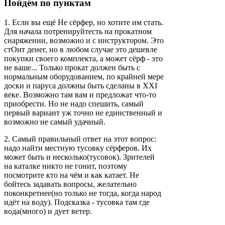
Пойдём по пунктам
1. Если вы ещё Не сёрфер, но хотите им стать.
Для начала потренируйтесть на прокатном
снаряжении, возможно и с инструктором. Это
стОит денег, но в любом случае это дешевле
покупки своего комплекта, а может сёрф - это
не ваше... Только прокат должен быть с
нормальным оборудованием, по крайней мере
доски и паруса должны быть сделаны в XXI
веке. Возможно там вам и предложат что-то
приобрести. Но не надо спешить, самый
первый вариант уж точно не единственный и
возможно не самый удачный.
2. Самый правильный ответ на этот вопрос:
надо найти местную тусовку сёрферов. Их
может быть и несколько(тусовок). Зрителей
на каталке никто не гонит, поэтому
посмотрите кто на чём и как катает. Не
бойтесь задавать вопросы, желательно
поконкретнее(но только не тогда, когда народ
идёт на воду). Подсказка - тусовка там где
вода(много) и дует ветер.