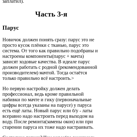
заплатил).
Часть 3-я
Парус
Новичок должен понять сразу: парус это не
просто кусок плёнки с тканью, парус это
система. От того как правильно подобраны и
настроены компоненты(парус + мачта)
зависят ходовые качества. В идеале парус
должен работать с родной (рекомендованной
производителем) мачтой. Тогда остаётся
только правильно всё настроить.>
Но первую настройку должен делать
профессионал, ведь кроме правильной
набивки по мачте и гику (первоначальные
цифры всегда указаны на парусе) у паруса
есть ещё латы. Новый парус или б/у - латы
всеравно надо настроить перед выходом на
воду. После ремонта(замены окон) или при
старении паруса их тоже надо настраивать.