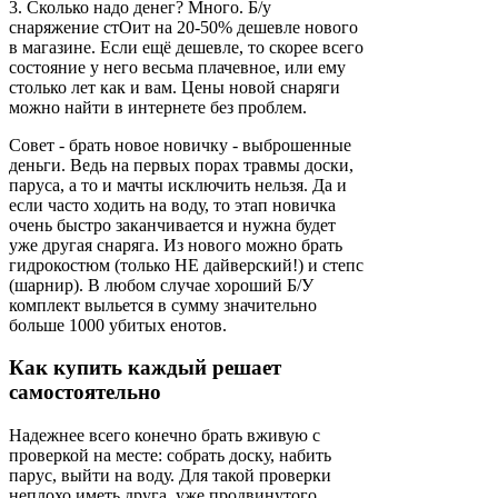
3. Сколько надо денег? Много. Б/у
снаряжение стОит на 20-50% дешевле нового
в магазине. Если ещё дешевле, то скорее всего
состояние у него весьма плачевное, или ему
столько лет как и вам. Цены новой снаряги
можно найти в интернете без проблем.
Совет - брать новое новичку - выброшенные
деньги. Ведь на первых порах травмы доски,
паруса, а то и мачты исключить нельзя. Да и
если часто ходить на воду, то этап новичка
очень быстро заканчивается и нужна будет
уже другая снаряга. Из нового можно брать
гидрокостюм (только НЕ дайверский!) и степс
(шарнир). В любом случае хороший Б/У
комплект выльется в сумму значительно
больше 1000 убитых енотов.
Как купить каждый решает
самостоятельно
Надежнее всего конечно брать вживую с
проверкой на месте: собрать доску, набить
парус, выйти на воду. Для такой проверки
неплохо иметь друга, уже продвинутого