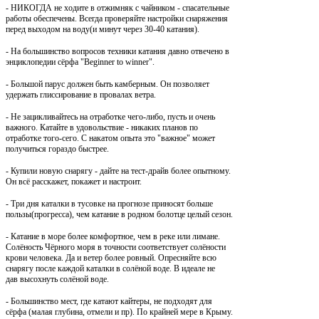
- НИКОГДА не ходите в отжимняк с чайником - спасательные
работы обеспечены. Всегда проверяйте настройки снаряжения
перед выходом на воду(и минут через 30-40 катания).
- На большинство вопросов техники катания давно отвечено в
энциклопедии сёрфа "Beginner to winner".
- Большой парус должен быть камберным. Он позволяет
удержать глиссирование в провалах ветра.
- Не зацикливайтесь на отработке чего-либо, пусть и очень
важного. Катайте в удовольствие - никаких планов по
отработке того-сего. С накатом опыта это "важное" может
получиться гораздо быстрее.
- Купили новую снарягу - дайте на тест-драйв более опытному.
Он всё расскажет, покажет и настроит.
- Три дня каталки в тусовке на прогнозе приносят больше
пользы(прогресса), чем катание в родном болотце целый сезон.
- Катание в море более комфортное, чем в реке или лимане.
Солёность Чёрного моря в точности соответствует солёности
крови человека. Да и ветер более ровный. Опресняйте всю
снарягу после каждой каталки в солёной воде. В идеале не
дав
высохнуть солёной воде.
- Большинство мест, где катают кайтеры, не подходят для
сёрфа (малая глубина, отмели и пр). По крайней мере в Крыму.