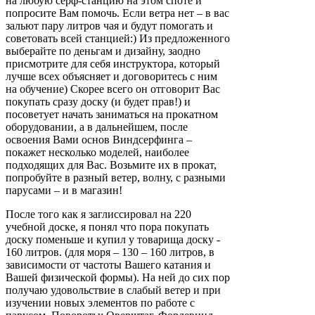
на любую серф-станцию на этом споте и
попросите Вам помочь. Если ветра нет – в вас
зальют пару литров чая и будут помогать и
советовать всей станцией:) Из предложенного
выберайте по деньгам и дизайну, заодно
присмотрите для себя инструктора, который
лучше всех объясняет и договоритесь с ним
на обучение) Скорее всего он отговорит Вас
покупать сразу доску (и будет прав!) и
посоветует начать заниматься на прокатном
оборудовании, а в дальнейшем, после
освоения Вами основ Виндсерфинга –
покажет несколько моделей, наиболее
подходящих для Вас. Возьмите их в прокат,
попробуйте в разный ветер, волну, с разными
парусами – и в магазин!
После того как я заглиссировал на 220
учебной доске, я понял что пора покупать
доску поменьше и купил у товарища доску -
160 литров. (для моря – 130 – 160 литров, в
зависимости от частоты Вашего катания и
Вашей физической формы). На ней до сих пор
получаю удовольствие в слабый ветер и при
изучении новых элементов по работе с