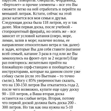
парусом. Повороты: Оверштаг, Фордевинд,
«Вертолет» и прочие элементы – все это Вы
сможете легко на ней отработать и перейти на
меньший литраж. Кстати, сейчас на этой
доске катается вся моя семья и друзья.
Следующая доска была 118 литров, ну и так
далее. Моя первая доска, после учебной -
стопроцентный фрирайд, но опять же – все
зависит от условий катания (озеро, море,
лиман, залив в море; наличие волны, ее
направление относительно ветра и так далее)
и задач, которые Вы для себя ставите (катание
всей семьей, катание 3 раза в год или же Вы
замахнулись на фронт-луп за 2 недели!) Еще
раз повторюсь: желательно прийти на
ближайшую серф-станцию и пообщаться с
инструкторами, которые на данном споте уже
собаку съели (если это Вьетнам – то точно
съели:). Могу с 85% уверенностью сказать,
что на 130-150 литров Вы откатаетесь года 2,
после чего возможно, купите еще одну доску
90 - 110 литров, а Ваша вторая доска
останется на слабые ветра. Вторая, потому
что первой доской должна быть доска 200 -
300 литров. Но так как она нужна на 5-10