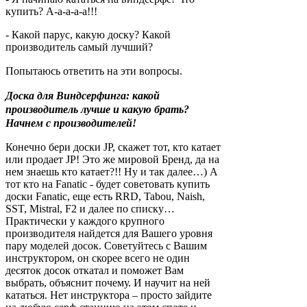
купить? А-а-а-а-а!!!
- Какой парус, какую доску? Какой
производитель самый лучший?
Попытаюсь ответить на эти вопрос
ы.
Доска для Виндсерфинга: какой
производитель лучше и какую брать?
Начнем с производителей!
Конечно бери доски JP, скажет тот, кто катает
или продает JP! Это же мировой Бренд, да на
нем знаешь кто катает?!! Ну и так далее…) А
тот кто на Fanatic - будет советовать купить
доски Fanatic, еще есть RRD, Tabou, Naish,
SST, Mistral, F2 и далее по списку…
Практически у каждого крупного
производителя найдется для Вашего уровня
пару моделей досок. Советуйтесь с Вашим
инструктором, он скорее всего не один
десяток досок откатал и поможет Вам
выбрать, объяснит почему. И научит на ней
кататься. Нет инструктора – просто зайдите