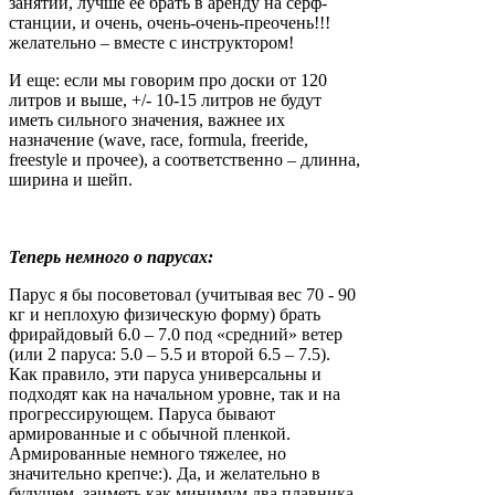
занятий, лучше ее брать в аренду на серф-
станции, и очень, очень-очень-преочень!!!
желательно – вместе с инструктором!
И еще: если мы говорим про доски от 120
литров и выше, +/- 10-15 литров не будут
иметь сильного значения, важнее их
назначение (wave, race, formula, freeride,
freestyle и прочее), а соответственно – длинна,
ширина и шейп.
Теперь немного о парусах:
Парус я бы посоветовал (учитывая вес 70 - 90
кг и неплохую физическую форму) брать
фрирайдовый 6.0 – 7.0 под «средний» ветер
(или 2 паруса: 5.0 – 5.5 и второй 6.5 – 7.5).
Как правило, эти паруса универсальны и
подходят как на начальном уровне, так и на
прогрессирующем. Паруса бывают
армированные и с обычной пленкой.
Армированные немного тяжелее, но
значительно крепче:). Да, и желательно в
будущем, заиметь как минимум два плавника