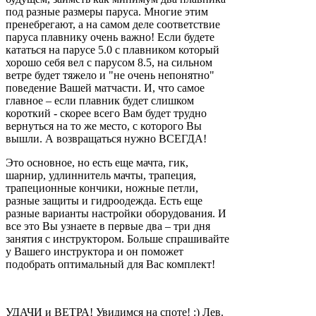
под разные размеры паруса. Многие этим
пренебрегают, а на самом деле соответствие
паруса плавнику очень важно! Если будете
кататься на парусе 5.0 с плавником который
хорошо себя вел с парусом 8.5, на сильном
ветре будет тяжело и "не очень непонятно"
поведение Вашей матчасти. И, что самое
главное – если плавник будет слишком
короткий - скорее всего Вам будет трудно
вернуться на то же место, с которого Вы
вышли. А возвращаться нужно ВСЕГДА!
Это основное, но есть еще мачта, гик,
шарнир, удлиннитель мачты, трапеция,
трапеционные кончики, ножные петли,
разные защиты и гидроодежда. Есть еще
разные варианты настройки оборудования. И
все это Вы узнаете в первые два – три дня
занятия с инструктором. Больше спрашивайте
у Вашего инструктора и он поможет
подобрать оптимальный для Вас комплект!
УДАЧИ и ВЕТРА! Увидимся на споте! :) Лев.