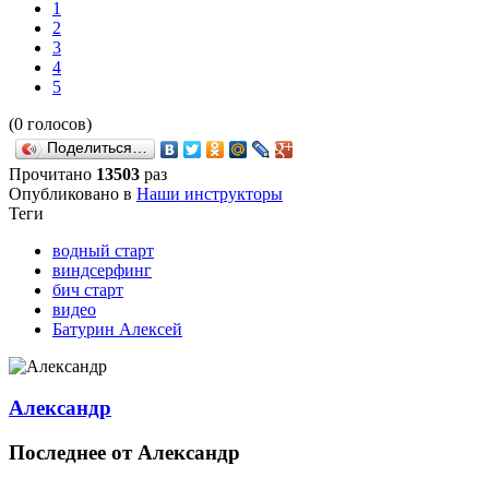
1
2
3
4
5
(0 голосов)
Поделиться…
Прочитано
13503
раз
Опубликовано в
Наши инструкторы
Теги
водный старт
виндсерфинг
бич старт
видео
Батурин Алексей
Александр
Последнее от Александр