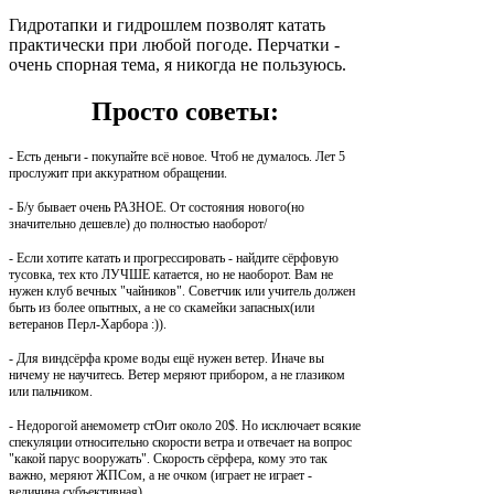
Гидротапки и гидрошлем позволят катать
практически при любой погоде. Перчатки -
очень спорная тема, я никогда не пользуюсь.
Просто советы:
- Есть деньги - покупайте всё новое. Чтоб не думалось. Лет 5
прослужит при аккуратном обращении.
- Б/у бывает очень РАЗНОЕ. От состояния нового(но
значительно дешевле) до полностью наоборот/
- Если хотите катать и прогрессировать - найдите сёрфовую
тусовка, тех кто ЛУЧШЕ катается, но не наоборот. Вам не
нужен клуб вечных "чайников". Советчик или учитель должен
быть из более опытных, а не со скамейки запасных(или
ветеранов Перл-Харбора :)).
- Для виндсёрфа кроме воды ещё нужен ветер. Иначе вы
ничему не научитесь. Ветер меряют прибором, а не глазиком
или пальчиком.
- Недорогой анемометр стОит около 20$. Но исключает всякие
спекуляции относительно скорости ветра и отвечает на вопрос
"какой парус вооружать". Скорость сёрфера, кому это так
важно, меряют ЖПСом, а не очком (играет не играет -
величина субъективная).