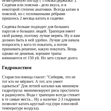
безветренную погоду ("стоялка-держалка").
Сидячая или поясная - дело вкуса, и в
некоторой степени анатомии. Всегда катаю в
поясной, но с поломанными рёбрами
пришлось 2 месяца катать в сидячке.
Сидячка больше подходит для больших
парусов и больших людей. Трапеция имеет
свой размер, поэтому лучше мерять. Ну и вам
должно быть в ней удобно. Лучше для начала
попросить у кого-то покатать, а потом
принимать решение, какую покупать. Вещь
однако не дешевая, хорошие трапы
начинаются от 150 уй. Но зато служат долго.
Гидрокостюм
Старая пословица гласит: "Сибиряк, это не
тот кто не мёрзнет. А тот, кто умеет
одеваться" Для летней каталки как минимум
гидротрусы: минимизируют риск простатита
и радикулита. Вода с трапеции всегда стекает
в те самые места... Ну а наличие 2-3 гидриков
позволит катать круглый год (при плюсовой
температуре воздуха).