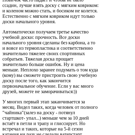
ссадин, лучше взять доску с мягким ковриком:
и коленом можно стать, и босиком не колется.
Естественно с мягким ковриком идут только
доски начального уровня.
Автоматически получаем третье качество
учебной доски: прочность. Все доски
начального уровня сделаны без карбона, а то
и вовсе из термопластика и соответственно
значительно тяжелее своих спортивных
собратьев. Тяжелая доска прощает
значительно больше ошибок. Ну и цена
меньше. Неплохо заранее подумать о том куда
(кому) вы сможете пристроить свою учебную
доску после того, как закончится
первоначальное обучение. Если у вас много
друзей, можете не заморачиваться:))
У многих первый этап заканчивается за
месяц. Видел таких, когда человек от полного
"чайника"(залез на доску - потянул
стартшкот- упал...) меньше чем за 10 дней
встаёт в петли и трапу и глиссирует. Но
встречал и таких, которые на 5-й сезон
катания ни разу не сделали ватерстарт