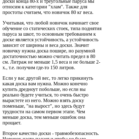
доски конца 80-х и треугольные паруса мы
относим к категории "хлам". Также для
простоты считаем, что новичок 80 кг веса.
Учитывая, что любой новичок начинает свое
обучение со статических стоек, типа поднятия
паруса за шкот, то основным требованием к
доске является устойчивость, а устойчивость
зависит от ширины и веса доски. Значит
новичку нужна доска пошире, но разумной
достаточностью можно считать предел в 80
см. Литраж не меньше 1,5 веса и не больше 2-
х., т.е. получим где-то 150 литров.
Если у вас другой вес, то легко прикинуть
какая доска вам нужна. Можно конечно
купить дредноут побольше, но если вы
реально будете учиться, то очень быстро
вырастете из него. Можно взять доску
поменьше, "на вырост", но здесь будут
трудности на самом первом этапе. Чем
меньше доска, тем меньше ошибок она
прощает.
Второе качество доски - травмобезопасность.
Новичок часто падает и чтобы не было