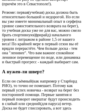
(причём это в Севастополе!).
Резюме: первая(учебная) доска должна быть
относительно большой и недорогой. Но если
вы уже имеете минимальный опыт в серфе(на
уровне самостоятельного возврата на берег),
то учебная доска уже не для вас, можно смело
брать спортивную(фрирайд) начального
уровня с литражом в районе 1,5 от вашего
веса! По крайней мере в первый сезон вы её
врядли перерастёте. Чем больше доска - тем
она "ленивее". Что вам важнее спокойное
ленивое перемещение по воде, или динамика
и быстрый прогресс - каждый выбирает сам.
А нужен-ли шверт?
Если он съёмный(как например у Старборд
РИО), то точно не помешает. Потому как
первый успех новичка - возврат на берег без
посторонней помощи. Первые занятия и
первый поворот оверштаг будут происходить
в слабый или средний(для паруса) ветер.
Доска не будет глиссировать, а вот здесь