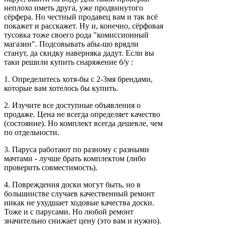
неплохо иметь друга, уже продвинутого
сёрфера. Но честный продавец вам и так всё
покажет и расскажет. Ну и, конечно, сёрфовая
тусовка тоже своего рода "комиссионный
магазин". Подсовывать абы-шо врядли
станут, да скидку наверняка дадут. Если вы
таки решили купить снаряжение б/у :
1. Определитесь хотя-бы с 2-3мя брендами,
которые вам хотелось бы купить.
2. Изучите все доступные объявления о
продаже. Цена не всегда определяет качество
(состояние). Но комплект всегда дешевле, чем
по отдельности.
3. Паруса работают по разному с разными
мачтами - лучше брать комплектом (либо
проверить совместимость).
4. Повреждения доски могут быть, но в
большинстве случаев качественный ремонт
никак не ухудшает ходовые качества доски.
Тоже и с парусами. Но любой ремонт
значительно снижает цену (это вам и нужно).