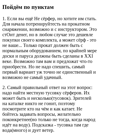
Пойдём по пунктам
1. Если вы ещё Не сёрфер, но хотите им стать.
Для начала потренируйтесть на прокатном
снаряжении, возможно и с инструктором. Это
стОит денег, но в любом случае это дешевле
покупки своего комплекта, а может сёрф - это
не ваше... Только прокат должен быть с
нормальным оборудованием, по крайней мере
доски и паруса должны быть сделаны в XXI
веке. Возможно там вам и предложат что-то
приобрести. Но не надо спешить, самый
первый вариант уж точно не единственный и
возможно не самый удачный.
2. Самый правильный ответ на этот вопрос:
надо найти местную тусовку сёрферов. Их
может быть и несколько(тусовок). Зрителей
на каталке никто не гонит, поэтому
посмотрите кто на чём и как катает. Не
бойтесь задавать вопросы, желательно
поконкретнее(но только не тогда, когда народ
идёт на воду). Подсказка - тусовка там где
вода(много) и дует ветер.