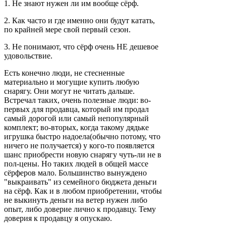
1. Не знают нужен ли им вообще сёрф.
2. Как часто и где именно они будут катать,
по крайней мере свой первый сезон.
3. Не понимают, что сёрф очень НЕ дешевое
удовольствие.
Есть конечно люди, не стесненные
материально и могущие купить любую
снарягу. Они могут не читать дальше.
Встречал таких, очень полезные люди: во-
первых для продавца, который им продал
самый дорогой или самый непопулярный
комплект; во-вторых, когда такому дядьке
игрушка быстро надоела(обычно потому, что
ничего не получается) у кого-то появляется
шанс приобрести новую снарягу чуть-ли не в
пол-цены. Но таких людей в общей массе
сёрферов мало. Большинство вынуждено
"выкраивать" из семейного бюджета деньги
на сёрф. Как и в любом приобретении, чтобы
не выкинуть деньги на ветер нужен либо
опыт, либо доверие лично к продавцу. Тему
доверия к продавцу я опускаю.