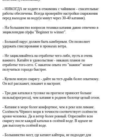
- НИКОГДА не ходите в отжимняк с чайником - спасательные
работы обеспечены. Всегда проверяйте настройки снаряжения
перед выходом на воду(и минут через 30-40 катания).
- На большинство вопросов техники катания давно отвечено в
энциклопедии сёрфа "Beginner to winner".
- Большой парус должен быть камберным. Он позволяет
удержать глиссирование в провалах ветра.
- Не зацикливайтесь на отработке чего-либо, пусть и очень
важного. Катайте в удовольствие - никаких планов по
отработке того-сего. С накатом опыта это "важное" может
получиться гораздо быстрее.
- Купили новую снарягу - дайте на тест-драйв более опытному.
Он всё расскажет, покажет и настроит.
- Три дня каталки в тусовке на прогнозе приносят больше
пользы(прогресса), чем катание в родном болотце целый сезон.
- Катание в море более комфортное, чем в реке или лимане.
Солёность Чёрного моря в точности соответствует солёности
крови человека. Да и ветер более ровный. Опресняйте всю
снарягу после каждой каталки в солёной воде. В идеале не
дав
высохнуть солёной воде.
- Большинство мест, где катают кайтеры, не подходят для