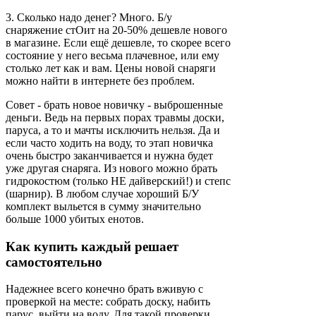
3. Сколько надо денег? Много. Б/у
снаряжение стОит на 20-50% дешевле нового
в магазине. Если ещё дешевле, то скорее всего
состояние у него весьма плачевное, или ему
столько лет как и вам. Цены новой снаряги
можно найти в интернете без проблем.
Совет - брать новое новичку - выброшенные
деньги. Ведь на первых порах травмы доски,
паруса, а то и мачты исключить нельзя. Да и
если часто ходить на воду, то этап новичка
очень быстро заканчивается и нужна будет
уже другая снаряга. Из нового можно брать
гидрокостюм (только НЕ дайверский!) и степс
(шарнир). В любом случае хороший Б/У
комплект выльется в сумму значительно
больше 1000 убитых енотов.
Как купить каждый решает
самостоятельно
Надежнее всего конечно брать вживую с
проверкой на месте: собрать доску, набить
парус, выйти на воду. Для такой проверки