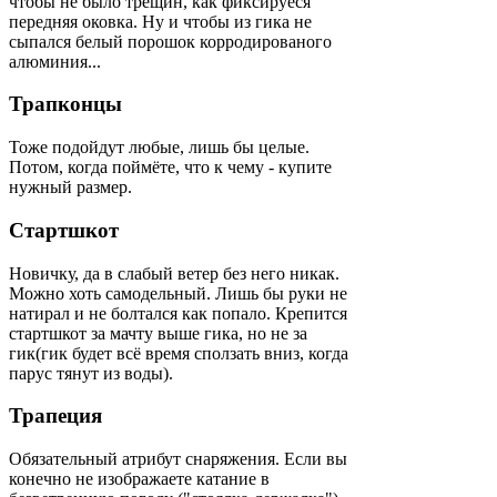
чтобы не было трещин, как фиксируеся
передняя оковка. Ну и чтобы из гика не
сыпался белый порошок корродированого
алюминия...
Трапконцы
Тоже подойдут любые, лишь бы целые.
Потом, когда поймёте, что к чему - купите
нужный размер.
Стартшкот
Новичку, да в слабый ветер без него никак.
Можно хоть самодельный. Лишь бы руки не
натирал и не болтался как попало. Крепится
стартшкот за мачту выше гика, но не за
гик(гик будет всё время сползать вниз, когда
парус тянут из воды).
Трапеция
Обязательный атрибут снаряжения. Если вы
конечно не изображаете катание в