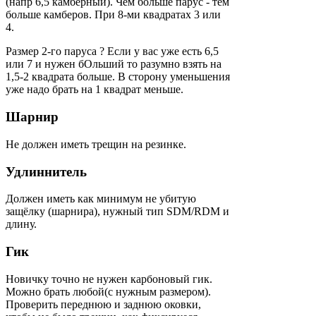
(напр 6,5 камберный). Чем больше парус - тем
больше камберов. При 8-ми квадратах 3 или
4.
Размер 2-го паруса ? Если у вас уже есть 6,5
или 7 и нужен бОльший то разумно взять на
1,5-2 квадрата больше. В сторону уменьшения
уже надо брать на 1 квадрат меньше.
Шарнир
Не должен иметь трещин на резинке.
Удлиннитель
Должен иметь как минимум не убитую
защёлку (шарнира), нужный тип SDM/RDM и
длину.
Гик
Новичку точно не нужен карбоновый гик.
Можно брать любой(с нужным размером).
Проверить переднюю и заднюю оковки,