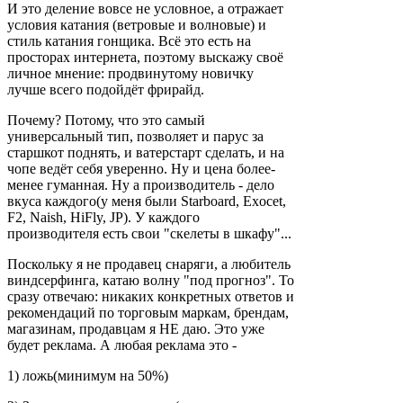
И это деление вовсе не условное, а отражает
условия катания (ветровые и волновые) и
стиль катания гонщика. Всё это есть на
просторах интернета, поэтому выскажу своё
личное мнение: продвинутому новичку
лучше всего подойдёт фрирайд.
Почему? Потому, что это самый
универсальный тип, позволяет и парус за
старшкот поднять, и ватерстарт сделать, и на
чопе ведёт себя уверенно. Ну и цена более-
менее гуманная. Ну а производитель - дело
вкуса каждого(у меня были Starboard, Exocet,
F2, Naish, HiFly, JP). У каждого
производителя есть свои "скелеты в шкафу"...
Поскольку я не продавец снаряги, а любитель
виндсерфинга, катаю волну "под прогноз". То
сразу отвечаю: никаких конкретных ответов и
рекомендаций по торговым маркам, брендам,
магазинам, продавцам я НЕ даю. Это уже
будет реклама. А любая реклама это -
1) ложь(минимум на 50%)