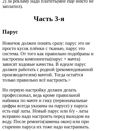
2) За рекламу надо платить(мне еще никто не
заплатил).
Часть 3-я
Парус
Новичок должен понять сразу: парус это не
просто кусок плёнки с тканью, парус это
система. От того как правильно подобраны и
настроены компоненты(парус + мачта)
зависят ходовые качества. В идеале парус
должен работать с родной (рекомендованной
производителем) мачтой. Тогда остаётся
только правильно всё настроить.>
Но первую настройку должен делать
профессионал, ведь кроме правильной
набивки по мачте и гику (первоначальные
цифры всегда указаны на парусе) у паруса
есть ещё латы. Новый парус или б/у - латы
всеравно надо настроить перед выходом на
воду. После ремонта(замены окон) или при
старении паруса их тоже надо настраивать.