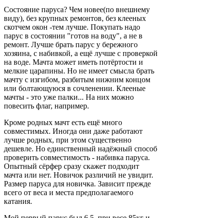
Состояние паруса? Чем новее(по внешнему
виду), без крупных ремонтов, без клееных
скотчем окон -тем лучше. Покупать надо
парус в состоянии "готов на воду", а не в
ремонт. Лучше брать парус у бережного
хозяина, с набивкой, а ещё лучше с проверкой
на воде. Мачта может иметь потёртости и
мелкие царапины. Но не имеет смысла брать
мачту с изгибом, разбитым нижним концом
или болтающуюся в сочленении. Клееные
мачты - это уже палки... На них можно
повесить флаг, например.
Кроме родных мачт есть ещё много
совместимых. Иногда они даже работают
лучше родных, при этом существенно
дешевле. Но единственный надёжный способ
проверить совместимость - набивка паруса.
Опытный сёрфер сразу скажет подходит
мачта или нет. Новичок различий не увидит.
Размер паруса для новичка. Зависит прежде
всего от веса и места предполагаемого
катания.
Мой первый парус был 6,5, при весе 85кг и