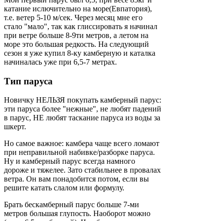
катание ислючительно на море(Евпатория),
т.е. ветер 5-10 м/сек. Через месяц мне его
стало "мало", так как глиссировать я начинал
при ветре больше 8-9ти метров, а летом на
море это большая редкость. На следующий
сезон я уже купил 8-ку камберную и каталка
начиналась уже при 6,5-7 метрах.
Тип паруса
Новичку НЕЛЬЗЯ покупать камберный парус:
эти паруса более "нежные", не любят падений
в парус, НЕ любят таскание паруса из воды за
шкерт.
Но самое важное: камбера чаще всего ломают
при неправильной набивке/разборке паруса.
Ну и камберный парус всегда намного
дороже и тяжелее. Зато стабильнее в провалах
ветра. Он вам понадобится потом, если вы
решите катать слалом или формулу.
Брать бескамберный парус больше 7-ми
метров большая глупость. Наоборот можно