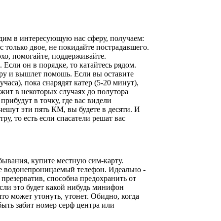
одим в интересующую нас сферу, получаем:
с только двое, не покидайте пострадавшего.
хо, помогайте, поддерживайте.
 Если он в порядке, то катайтесь рядом.
тру и вышлет помошь. Если вы оставите
учаса), пока снарядят катер (5-20 минут),
бежит в некоторых случаях до полутора
 прибудут в точку, где вас видели
чешут эти пять КМ, вы будете в десяти. И
ру, то есть если спасатели решат вас
ебывания, купите местную сим-карту.
е водонепроницаемый телефон. Идеально -
в презерватив, способна предохранить от
сли это будет какой нибудь минифон
что может утонуть, утонет. Обидно, когда
быть забит номер серф центра или