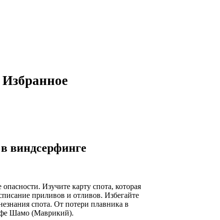
Избранное
е
 в виндсерфинге
 опасности. Изучите карту спота, которая
расписание приливов и отливов. Избегайте
 незнания спота. От потери плавника в
ифе Шамо (Маврикий).