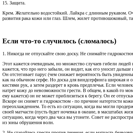
15. Защита.
Крем. Желательно водостойкий. Лайкра с длинным рукавом. О
развития рака кожи или глаз. Шлем, жилет противошоковый, та
Если что-то случилось (сломалось)
1. Никогда не отпускайте свою доску. Не снимайте гидрокостю
Этот кажется очевидным, но множество случаев гибели людей п
кажется, что про него забыли, он видит, как его уносит дальше 
Он отстегивает парус (чем снижает вероятность быть увиденным
как на обычном серфе. Но доска для виндсерфинга широкая и он
кистями рук, а затем раздерет в кровь предплечья. Если человек
натрет кожу до невозможности грести. В общем, в какой-то моме
ему кажется) он не может приблизиться к берегу. Он ее отпуска
Вскоре он снимет и гидрокостюм - по причине натертости кожи
переохлаждением. То есть из ситуации, когда вы могли продер
своей матчасти (пусть будет ночевка в океане, в масштабах жизн
ситуацию, когда через два часа вы утонете. Совет не распростра
из зоны обрушения волн.
2. Не старайтесь грести против течения, если матчасть безвозв