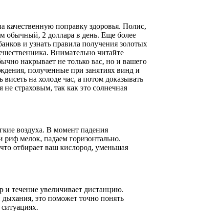
на качественную поправку здоровья. Полис,
 обычный, 2 доллара в день. Еще более
анков и узнать правила получения золотых
тешественника. Внимательно читайте
бычно накрывает не только вас, но и вашего
еждения, полученные при занятиях винд и
 висеть на холоде час, а потом доказывать
я не страховым, так как это солнечная
гкие воздуха. В момент падения
и риф мелок, падаем горизонтально.
 что отбирает ваш кислород, уменьшая
тер и течение увеличивает дистанцию.
 дыхания, это поможет точно понять
 ситуациях.