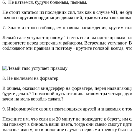
6. Не катаемся, будучи больным, пьяным.
Не стоит кататься из последних сил, так как в случае ЧП, не б
пьяного другая координация движений, травматизм зашкаливае
7. Знаем и строго соблюдаем правила расхождения, крутим гол
Левый галс уступает правому. То есть если вы идете правым пл
приоритете перед встречным райдером. Встречные уступают. В 
соблюдают эти правила и поэтому - крутите головой всегда, что
8. Не вылезаем на форватер.
В общем, оказался виндсерфер на форватере, перед надвигающ
будете делать? Тормозной путь титаника километра четыре, дум
зачем на мель корабль сажать?
9. Информируйте своих некатающихся друзей и знакомых о том,
Поясните им, что если вы 20 минут не подходите к берегу, им 
им покажут в бинокль ваши цвета, тогда они смело смогут идти
малозначимым, но в половине случаев первыми тревогу бьют и