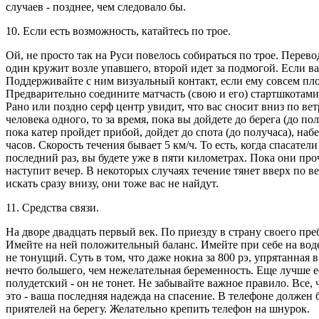
случаев - позднее, чем следовало бы.
10. Если есть возможность, катайтесь по трое.
Ой, не просто так на Руси повелось собираться по трое. Перев
один кружит возле упавшего, второй идет за подмогой. Если ва
Поддерживайте с ним визуальный контакт, если ему совсем пло
Предварительно соедините матчасть (свою и его) стартшкотами.
Рано или поздно серф центр увидит, что вас сносит вниз по ве
человека одного, то за время, пока вы дойдете до берега (до пол
пока катер пройдет прибой, дойдет до спота (до получаса), на
часов. Скорость течения бывает 5 км/ч. То есть, когда спасатели
последний раз, вы будете уже в пяти километрах. Пока они про
наступит вечер. В некоторых случаях течение тянет вверх по вет
искать сразу внизу, они тоже вас не найдут.
11. Средства связи.
На дворе двадцать первый век. По приезду в страну своего пр
Имейте на ней положительный баланс. Имейте при себе на вод
не тонущий. Суть в том, что даже нокиа за 800 рэ, упрятанная 
нечто большего, чем нежелательная беременность. Еще лучше е
полудетский - он не тонет. Не забывайте важное правило. Все, 
это - ваша последняя надежда на спасение. В телефоне должен 
приятелей на берегу. Желательно крепить телефон на шнурок.