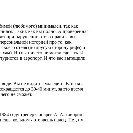
любимой (любимого) минимален, так как
рячился. Таких как вы полно. А проверенная
 вот при нарушении этого правила вы
персональной историей про то, как
воего отеля (по другую сторону рифа) и
о хам). Но вы ничего не могли сделать. И
 туристов в аэропорт. И что вас вытащили,
 воде. Вы не видите куда едете. Вторая -
окращается до 30-40 минут, за это время
ичего не сможет.
 1984 году тренер Сопарев А. А. говорил
шь, кольцом - оторвешь палец. Нет, ну