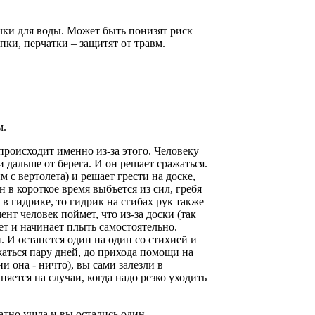
чки для воды. Может быть понизят риск
пки, перчатки – защитят от травм.
м.
роисходит именно из-за этого. Человеку
и дальше от берега. И он решает сражаться.
 с вертолета) и решает грести на доске,
 в короткое время выбъется из сил, гребя
 в гидрике, то гидрик на сгибах рук также
нт человек поймет, что из-за доски (так
ет и начинает плыть самостоятельно.
. И останется один на один со стихией и
жаться пару дней, до прихода помощи на
и она - ничто), вы сами залезли в
няется на случаи, когда надо резко уходить
ратно ушла и вы остались один.