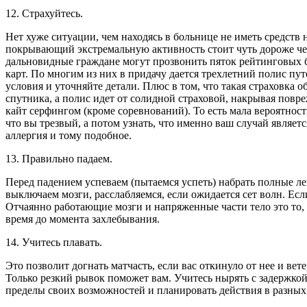
12. Страхуйтесь.
Нет хуже ситуации, чем находясь в больнице не иметь средств 
покрывающий экстремальную активность стоит чуть дороже чем
дальновидные граждане могут прозвонить пяток рейтинговых б
карт. По многим из них в придачу дается трехлетний полис пу
условия и уточняйте детали. Плюс в том, что такая страховка о
спутника, а полис идет от солидной страховой, накрывая повр
кайт серфингом (кроме соревнований). То есть мала вероятность
что вы трезвый, а потом узнать, что именно ваш случай являетс
аллергия и тому подобное.
13. Правильно падаем.
Перед падением успеваем (пытаемся успеть) набрать полные ле
выключаем мозги, расслабляемся, если ожидается сет волн. Есл
Отчаянно работающие мозги и напряженные части тело это то,
время до момента захлебывания.
14. Учитесь плавать.
Это позволит догнать матчасть, если вас откинуло от нее и ве
Только резкий рывок поможет вам. Учитесь нырять с задержкой
пределы своих возможностей и планировать действия в разных