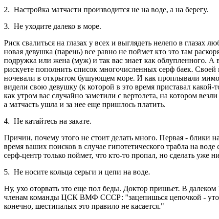
2. Настройка матчасти производится не на воде, а на берегу.
3. Не уходите далеко в море.
Риск свалиться на глазах у всех и выглядеть нелепо в глазах 
новая девушка (парень) все равно не поймет кто это там раско
подружка или жена (муж) и так вас знает как облупленного. А
рискуете пополнить список многочисленных серф баек. Своей 
ночевали в открытом бушующем море. И как проплывали мимо с
видели свою девушку (к которой в это время приставал какой-т
как утром вас случайно заметили с вертолета, на котором везли
а матчасть ушла и за нее еще пришлось платить.
4. Не катайтесь на закате.
Причин, почему этого не стоит делать много. Первая - блики на
время ваших поисков в случае гипотетического трабла на воде с
серф-центр только поймет, что кто-то пропал, но сделать уже н
5. Не носите кольца серьги и цепи на воде.
Ну, ухо оторвать это еще пол беды. Доктор пришьет. В далеком
членам команды ЦСК ВМФ СССР: "зацепишься цепочкой - утоне
конечно, шестипалых это правило не касается."